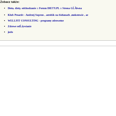
Zobacz także:
Dieta, diety, odchudzanie :: Forum DIETY.PL :: Strona GĹĂłwna
Klub Proactiv - Andrzej Supron , aerobik na bielanach ,mokotowie , ae
WELLFIT CONSULTING - programy zdrowotne
Zdrowe odĹźywianie
judo