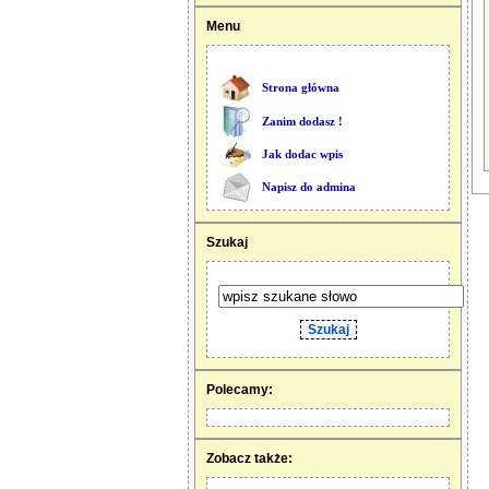
Menu
Strona główna
Zanim dodasz !
Jak dodac wpis
Napisz do admina
Szukaj
Polecamy:
Zobacz także: