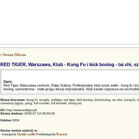
« Strona Główna
RED TIGER, Warszawa, Klub - Kung Fu i kick boxing - tai chi, sz
Opis:
Red Tiger, Warszawa centrum, Pałac Kultury. Profesjonalny klub sztuk walki - kung fu i kick
boxing, samoobrona - stałe grupy, lekcje indywidualne. Klub karate zaprasza na wschodnie 
Słowa kluczowe:
kung fu, kungfu, redtiger, red tiger, kick boxing, kick-boxing, wu shu, kung-fu, ta
czerwony tygrys, yang, full contakt, full kontakt, formy prz
Url:
http://www.redtiger.pl/
Strona dodana:
2008-07-14 08:56:26
Odsłon
2854
Stronę można znaleźć w:
Sztuki walki
Karate
- Kategoria
Podkategoria