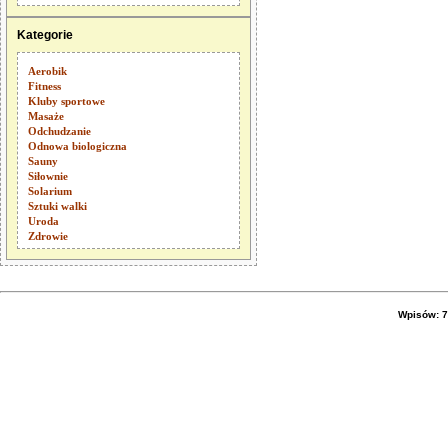
Kategorie
Aerobik
Fitness
Kluby sportowe
Masaże
Odchudzanie
Odnowa biologiczna
Sauny
Siłownie
Solarium
Sztuki walki
Uroda
Zdrowie
Wpisów: 7